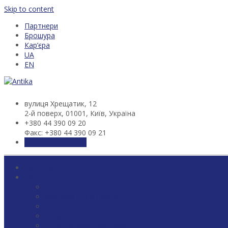
Skip to content
Партнери
Брошура
Кар’єра
UA
EN
вулиця Хрещатик, 12
2-й поверх, 01001, Київ, Україна
+380 44 390 09 20
Факс: +380 44 390 09 21
Зв'язатися з нами
Головна
Практики
Антимонопольне право
Корпоративне право
Будівництво і нерухомість
Енергетика
Судові спори і арбітраж