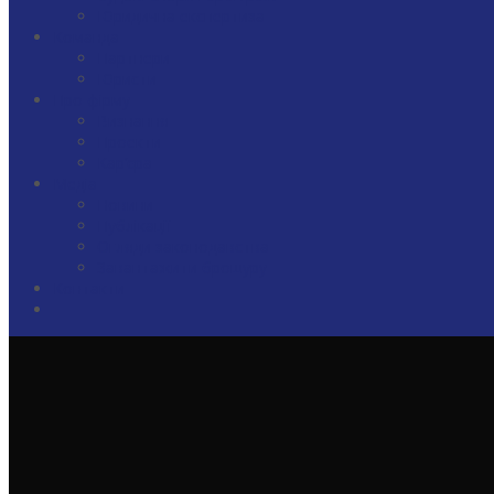
Юридична експертиза
Команда
Партнери
Юристи
Про фірму
Визнання
Проекти
Кар’єра
Медіа
Новини
Публікації
Огляди законодавства
Завантажити брошуру
Контакти