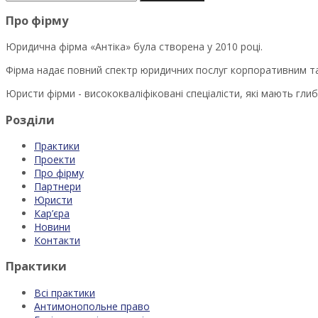
Про фірму
Юридична фірма «Антіка» була створена у 2010 році.
Фірма надає повний спектр юридичних послуг корпоративним та
Юристи фірми - висококваліфіковані спеціалісти, які мають глиб
Розділи
Практики
Проекти
Про фірму
Партнери
Юристи
Кар’єра
Новини
Контакти
Практики
Всі практики
Антимонопольне право