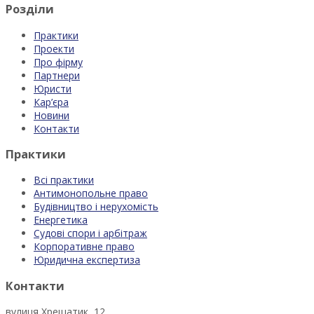
Розділи
Практики
Проекти
Про фірму
Партнери
Юристи
Кар’єра
Новини
Контакти
Практики
Всі практики
Антимонопольне право
Будівництво і нерухомість
Енергетика
Судові спори і арбітраж
Корпоративне право
Юридична експертиза
Контакти
вулиця Хрещатик, 12