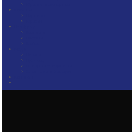
Юридична експертиза
Команда
Партнери
Юристи
Про фірму
Визнання
Проекти
Кар’єра
Медіа
Новини
Публікації
Огляди законодавства
Завантажити брошуру
Контакти