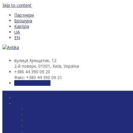
Skip to content
Партнери
Брошура
Кар’єра
UA
EN
вулиця Хрещатик, 12
2-й поверх, 01001, Київ, Україна
+380 44 390 09 20
Факс: +380 44 390 09 21
Зв'язатися з нами
Головна
Практики
Антимонопольне право
Корпоративне право
Будівництво і нерухомість
Енергетика
Судові спори і арбітраж