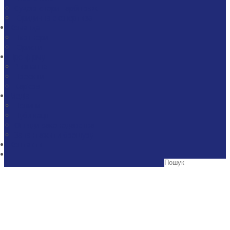
Судові спори і арбітраж
Юридична експертиза
Команда
Партнери
Юристи
Про фірму
Визнання
Проекти
Кар’єра
Медіа
Новини
Публікації
Огляди законодавства
Завантажити брошуру
Контакти
Партнери