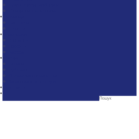
Судові спори і арбітраж
Юридична експертиза
Команда
Партнери
Юристи
Про фірму
Визнання
Проекти
Кар’єра
Медіа
Новини
Публікації
Огляди законодавства
Завантажити брошуру
Контакти
Корпоративне право