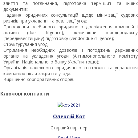
злиття та поглинання, підготовка терм-шит та інших
документів;
Надання юридичних консультацій щодо мінімізації судових
ризиків при укладанні та реалізації угод;
Проведення всебічного юридичного дослідження компаній і
активів (due diligence), включаючи передпродажну
(передінвестиційну) підготовку (vendor due diligence);
Структурування угод;
Отримання необхідних дозволів і погоджень державних
органів на укладення угоди (Антимонопольного комітету
України, Національного банку України тощо);
Організація належного юридичного контролю та управління
компанією після закриття угоди.
Вирішення корпоративних спорів.
Ключові контакти
Олексій Кот
Старший партнер
Read More