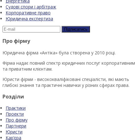
Енергетика
Судові спори і арбітраж
Корпоративне право
Юридична експертиза
Про фірму
Юридична фірма «Антіка» була створена у 2010 році.
Фірма надає повний спектр юридичних послуг корпоративним
та приватним клієнтам.
Юристи фірми - висококваліфіковані спеціалісти, які мають
глибокі знання та практичні навички у різних сферах права.
Розділи
Практики
Проекти
Про фірму
Партнери
Юристи
Кар’єра