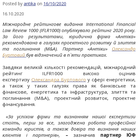
Posted by
antika
on
16/10/2020
16.10.2020
Міжнародне рейтингове видання International Financial
Law Review 1000 (IFLR1000) опублікувало рейтинг 2020 року.
За його результатами, юридична фірма «Антіка»
рекомендована в галузях проектного розвитку й злиття
та поглинання (M&A). Партнер «Антіки»
Олександр
Буртовий
був відзначений в п`яти практиках.
Завдяки великій кількості рекомендацій, міжнародний
рейтинг ILFR1000 високо оцінив
експертизу
Олександра Буртового
у сфері енергетики,
а також у таких галузях права як банківське та
фінансове, енергетика та інфраструктура, злиття та
поглинання (M&A), проектний розвиток, проектне
фінансування.
«За успіхом фірми та визнанням нашої експертизи
стоїть, перш за все, злагоджена робота професійної
команди юристів, а також довіра та визнання наших
клієнтів і партнерів»,
–
зазначив
партнер ЮФ