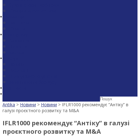
Судові спори і арбітраж
Юридична експертиза
Команда
Партнери
Юристи
Про фірму
Визнання
Проекти
Кар’єра
Медіа
Новини
Публікації
Огляди законодавства
Завантажити брошуру
Контакти
Antika
>
Новини
>
Новини
>
IFLR1000 рекомендує “Антіку” в
галузі проєктного розвитку та M&A
IFLR1000 рекомендує “Антіку” в галузі
проєктного розвитку та M&A