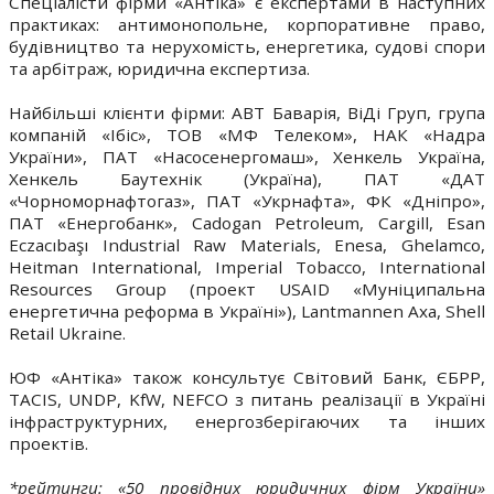
Спеціалісти фірми «Антіка» є експертами в наступних
практиках: антимонопольне, корпоративне право,
будівництво та нерухомість, енергетика, судові спори
та арбітраж, юридична експертиза.
Найбільші клієнти фірми: АВТ Баварія, ВіДі Груп, група
компаній «Ібіс», ТОВ «МФ Телеком», НАК «Надра
України», ПАТ «Насосенергомаш», Хенкель Україна,
Хенкель Баутехнік (Україна), ПАТ «ДАТ
«Чорноморнафтогаз», ПАТ «Укрнафта», ФК «Дніпро»,
ПАТ «Енергобанк», Cadogan Petroleum, Cargill, Esan
Eczacıbaşı Industrial Raw Materials, Enesa, Ghelamco,
Heitman International, Imperial Tobacco, International
Resources Group (проект USAID «Муніципальна
енергетична реформа в Україні»), Lantmannen Axa, Shell
Retail Ukraine.
ЮФ «Антіка» також консультує Світовий Банк, ЄБРР,
TACIS, UNDP, KfW, NEFCO з питань реалізації в Україні
інфраструктурних, енергозберігаючих та інших
проектів.
*рейтинги: «50 провідних юридичних фірм України»