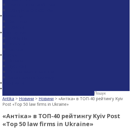
Судові спори і арбітраж
Юридична експертиза
Команда
Партнери
Юристи
Про фірму
Визнання
Проекти
Кар’єра
Медіа
Новини
Публікації
Огляди законодавства
Завантажити брошуру
Контакти
Antika
>
Новини
>
Новини
>
«Антіка» в ТОП-40 рейтингу Kyiv
Post «Top 50 law firms in Ukraine»
«Антіка» в ТОП-40 рейтингу Kyiv Post
«Top 50 law firms in Ukraine»