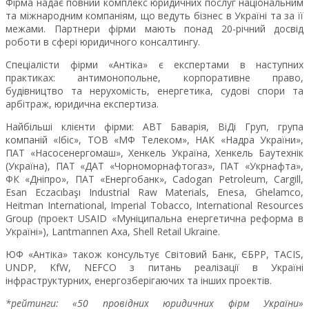
Фірма надає повний комплекс юридичних послуг національним
та міжнародним компаніям, що ведуть бізнес в Україні та за її
межами. Партнери фірми мають понад 20-річний досвід
роботи в сфері юридичного консалтингу.
Спеціалісти фірми «Антіка» є експертами в наступних
практиках: антимонопольне, корпоративне право,
будівництво та нерухомість, енергетика, судові спори та
арбітраж, юридична експертиза.
Найбільші клієнти фірми: АВТ Баварія, ВіДі Груп, група
компаній «Ібіс», ТОВ «МФ Телеком», НАК «Надра України»,
ПАТ «Насосенергомаш», Хенкель Україна, Хенкель Баутехнік
(Україна), ПАТ «ДАТ «Чорноморнафтогаз», ПАТ «Укрнафта»,
ФК «Дніпро», ПАТ «Енергобанк», Cadogan Petroleum, Cargill,
Esan Eczacıbaşı Industrial Raw Materials, Enesa, Ghelamco,
Heitman International, Imperial Tobacco, International Resources
Group (проект USAID «Муніципальна енергетична реформа в
Україні»), Lantmannen Axa, Shell Retail Ukraine.
ЮФ «Антіка» також консультує Світовий Банк, ЄБРР, TACIS,
UNDP, KfW, NEFCO з питань реалізації в Україні
інфраструктурних, енергозберігаючих та інших проектів.
*рейтинги: «50 провідних юридичних фірм України»