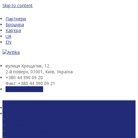
Skip to content
Партнери
Брошура
Кар’єра
UA
EN
вулиця Хрещатик, 12
2-й поверх, 01001, Київ, Україна
+380 44 390 09 20
Факс: +380 44 390 09 21
Зв'язатися з нами
Головна
Практики
Антимонопольне право
Корпоративне право
Будівництво і нерухомість
Енергетика