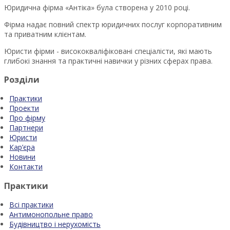
Юридична фірма «Антіка» була створена у 2010 році.
Фірма надає повний спектр юридичних послуг корпоративним
та приватним клієнтам.
Юристи фірми - висококваліфіковані спеціалісти, які мають
глибокі знання та практичні навички у різних сферах права.
Розділи
Практики
Проекти
Про фірму
Партнери
Юристи
Кар’єра
Новини
Контакти
Практики
Всі практики
Антимонопольне право
Будівництво і нерухомість