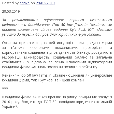
Posted by
antika
on
29/03/2019
29.03.2019
За
результатами оцінювання
першого незалежного
рейтингового
дослідження
«
Top 50 law firms in Ukraine
»
,
яке
провело англомовне ділове видання
Kyiv Post
, ЮФ «Антіка»
увійшла до перелік 40 провідних юридичних фірм України.
Організатори та експерти рейтингу оцінювали юридичні фірми
за п’ятьма ключовими показниками: прозорість та
корпоративна соціальна відповідальність бізнесу, доступність
інформації, міжнародність, соціальний баланс та загальна
стабільність. У підсумку за всіма ключовими індикаторами
юридична фірма «Антіка» посіла 40 позицію в рейтингу.
Рейтинг
«
Top 50 law firms in Ukraine» оцінював як універсальні
юридичні фірми, так і бутікові та нішеві компанії.
***
Юридична фірма «Антіка» працює на ринку юридичних послуг з
2010 року. Входить до ТОП-30 провідних юридичних компаній
України*.