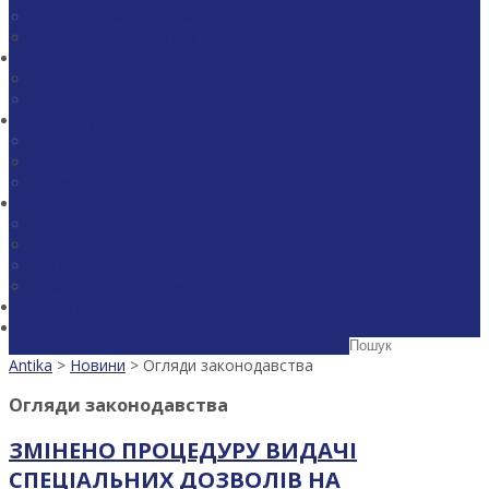
Судові спори і арбітраж
Юридична експертиза
Команда
Партнери
Юристи
Про фірму
Визнання
Проекти
Кар’єра
Медіа
Новини
Публікації
Огляди законодавства
Завантажити брошуру
Контакти
Antika
>
Новини
>
Огляди законодавства
Огляди законодавства
ЗМІНЕНО ПРОЦЕДУРУ ВИДАЧІ
СПЕЦІАЛЬНИХ ДОЗВОЛІВ НА