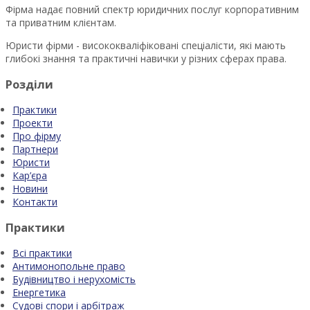
Фірма надає повний спектр юридичних послуг корпоративним
та приватним клієнтам.
Юристи фірми - висококваліфіковані спеціалісти, які мають
глибокі знання та практичні навички у різних сферах права.
Розділи
Практики
Проекти
Про фірму
Партнери
Юристи
Кар’єра
Новини
Контакти
Практики
Всі практики
Антимонопольне право
Будівництво і нерухомість
Енергетика
Судові спори і арбітраж