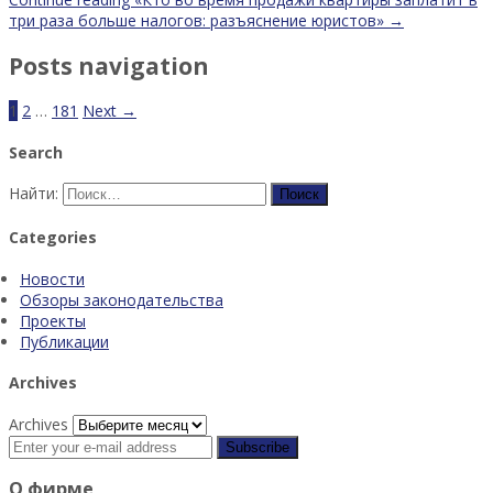
три раза больше налогов: разъяснение юристов»
→
Posts navigation
1
2
…
181
Next →
Search
Найти:
Categories
Новости
Обзоры законодательства
Проекты
Публикации
Archives
Archives
О фирме