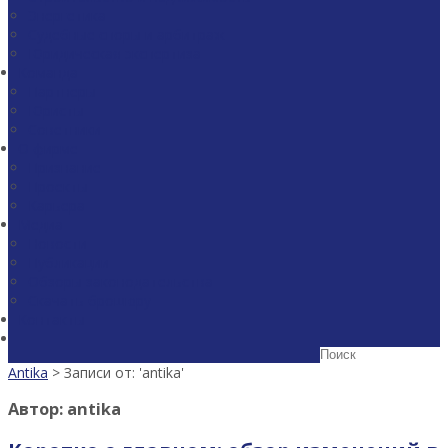
Энергетика
Судебные споры и арбитраж
Юридическая экспертиза
Команда
Партнеры
Юристы
Советники
О фирме
Признание
Проекты
Карьера
Медиа
Новости
Публикации
Обзоры законодательства
Скачать брошюру
Контакты
Antika
> Записи от: 'antika'
Автор:
antika