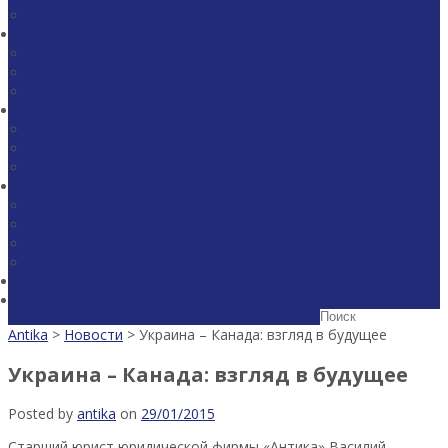
Юридическая экспертиза
Команда
Партнеры
Юристы
Советники
О фирме
Признание
Проекты
Карьера
Медиа
Новости
Публикации
Обзоры законодательства
Скачать брошюру
Контакты
Antika
>
Новости
>
Украина – Канада: взгляд в будущее
Украина – Канада: взгляд в будущее
Posted by
antika
on
29/01/2015
Старший юрист юридической фирмы «Антика» Василий