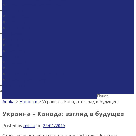
Юридическая экспертиза
Команда
Партнеры
Юристы
Советники
О фирме
Признание
Проекты
Карьера
Медиа
Новости
Публикации
Обзоры законодательства
Скачать брошюру
Контакты
Antika
>
Новости
>
Украина – Канада: взгляд в будущее
Украина – Канада: взгляд в будущее
Posted by
antika
on
29/01/2015
Старший юрист юридической фирмы «Антика» Василий