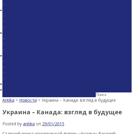
Юридическая экспертиза
Команда
Партнеры
Юристы
Советники
О фирме
Признание
Проекты
Карьера
Медиа
Новости
Публикации
Обзоры законодательства
Скачать брошюру
Контакты
Antika
>
Новости
>
Украина – Канада: взгляд в будущее
Украина – Канада: взгляд в будущее
Posted by
antika
on
29/01/2015
Старший юрист юридической фирмы «Антика» Василий