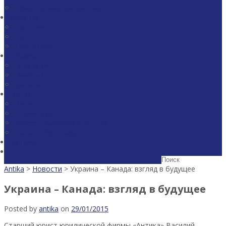
Юридическая экспертиза
Команда
Партнеры
Юристы
Советники
О фирме
Признание
Проекты
Карьера
Медиа
Новости
Публикации
Обзоры законодательства
Скачать брошюру
Контакты
Antika
>
Новости
>
Украина – Канада: взгляд в будущее
Украина – Канада: взгляд в будущее
Posted by
antika
on
29/01/2015
Старший юрист юридической фирмы «Антика» Василий