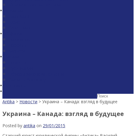
Юридическая экспертиза
Команда
Партнеры
Юристы
Советники
О фирме
Признание
Проекты
Карьера
Медиа
Новости
Публикации
Обзоры законодательства
Скачать брошюру
Контакты
Antika
>
Новости
>
Украина – Канада: взгляд в будущее
Украина – Канада: взгляд в будущее
Posted by
antika
on
29/01/2015
Старший юрист юридической фирмы «Антика» Василий