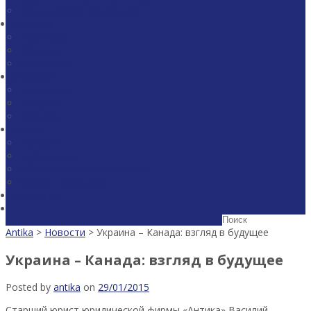
Юридическая экспертиза
Команда
Партнеры
Юристы
Советники
О фирме
Признание
Проекты
Карьера
Медиа
Новости
Публикации
Обзоры законодательства
Скачать брошюру
Контакты
Antika
>
Новости
>
Украина – Канада: взгляд в будущее
Украина – Канада: взгляд в будущее
Posted by
antika
on
29/01/2015
Старший юрист юридической фирмы «Антика» Василий