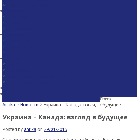
Юридическая экспертиза
Команда
Партнеры
Юристы
Советники
О фирме
Признание
Проекты
Карьера
Медиа
Новости
Публикации
Обзоры законодательства
Скачать брошюру
Контакты
Antika
>
Новости
>
Украина – Канада: взгляд в будущее
Украина – Канада: взгляд в будущее
Posted by
antika
on
29/01/2015
Старший юрист юридической фирмы «Антика» Василий