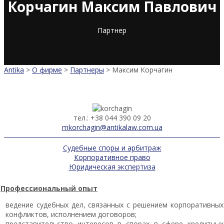
Корчагин Максим Павлович
Партнер
Antika
>
О фирме
>
Партнеры
>
Максим Корчагин
тел.: +38 044 390 09 20
mkorchagin@antikalaw.com.ua
Судебные споры и арбитраж
Корпоративное право
Юридическая экспертиза
Профессиональный опыт
ведение судебных дел, связанных с решением корпоративных
конфликтов, исполнением договоров;
представительство интересов в спорах в сфере кредитных