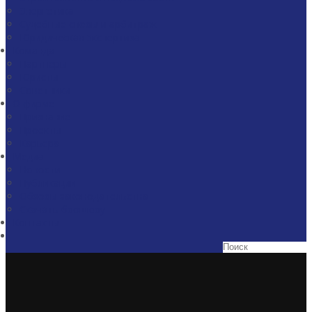
Энергетика
Судебные споры и арбитраж
Юридическая экспертиза
Команда
Партнеры
Юристы
Советники
О фирме
Признание
Проекты
Карьера
Медиа
Новости
Публикации
Обзоры законодательства
Скачать брошюру
Контакты